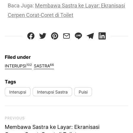
Baca Juga:
Membawa Sastra ke Layar: Ekranisasi
Cerpen Corat-Coret di Toilet
Filed under
102
66
INTERUPSI
SASTRA
Tags
Interupsi
Interupsi Sastra
Puisi
Previous Post
PREVIOUS
Membawa Sastra ke Layar: Ekranisasi