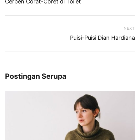
Cerpen Corat-Coret di Toilet
NEXT
Ne
Puisi-Puisi Dian Hardiana
Postingan Serupa