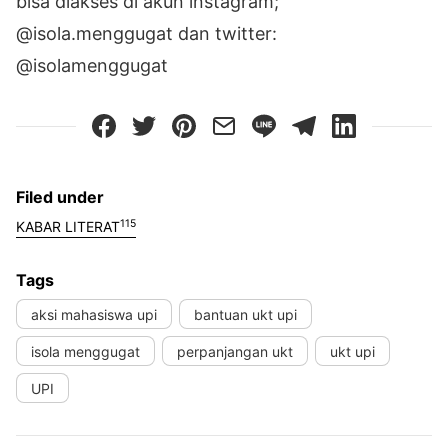
bisa diakses di akun instagram;
@isola.menggugat dan twitter:
@isolamenggugat
Filed under
115
KABAR LITERAT
Tags
aksi mahasiswa upi
bantuan ukt upi
isola menggugat
perpanjangan ukt
ukt upi
UPI