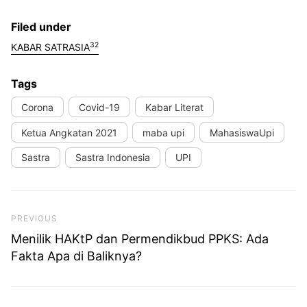
Filed under
32
KABAR SATRASIA
Tags
Corona
Covid-19
Kabar Literat
Ketua Angkatan 2021
maba upi
MahasiswaUpi
Sastra
Sastra Indonesia
UPI
Previous Post
PREVIOUS
Menilik HAKtP dan Permendikbud PPKS: Ada
Fakta Apa di Baliknya?