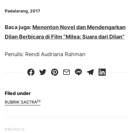
Padalarang, 2017
Baca juga:
Menonton Novel dan Mendengarkan
Dilan Berbicara di Film “Milea: Suara dari Dilan”
Penulis: Rendi Audriana Rahman
Filed under
53
RUBRIK SASTRA
Previous Post
PREVIOUS