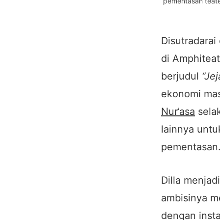
pementasan teate
Disutradarai
di Amphitea
berjudul
“Je
ekonomi mas
Nur’asa
selak
lainnya unt
pementasan
Dilla menjad
ambisinya me
dengan inst