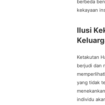
berbeda bent
kekayaan ins
Ilusi K
Keluar
Ketakutan H
berjudi dan 
memperlihat
yang tidak 
menekankan 
individu ak