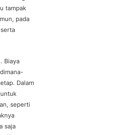
tu tampak
amun, pada
eserta
. Biaya
 dimana-
tetap. Dalam
 untuk
an, seperti
aknya
a saja