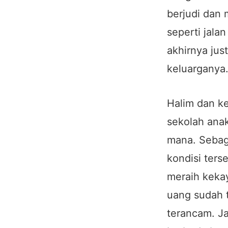
berjudi dan 
seperti jala
akhirnya jus
keluarganya
Halim dan ke
sekolah an
mana. Sebaga
kondisi ters
meraih kekay
uang sudah t
terancam. Ja