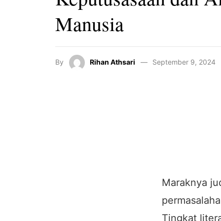
Manusia
By
Rihan Athsari
September 9, 2024
Maraknya jud
permasalaha
Tingkat lit