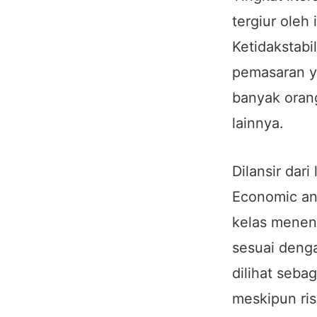
tergiur oleh
Ketidakstabi
pemasaran y
banyak orang
lainnya.
Dilansir dar
Economic an
kelas meneng
sesuai denga
dilihat seba
meskipun ris