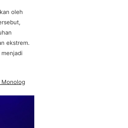
akan oleh
ersebut,
uhan
an ekstrem.
i menjadi
i Monolog