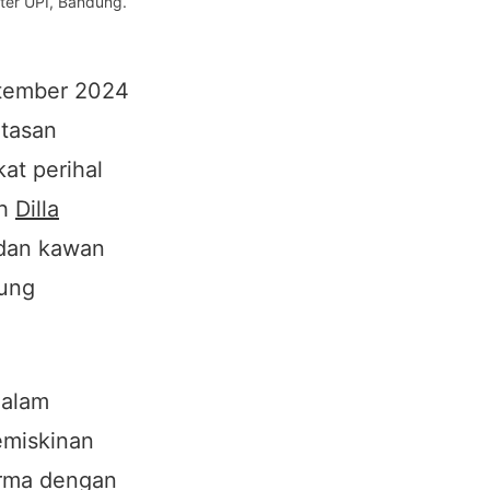
ter UPI, Bandung.
ptember 2024
tasan
at perihal
eh
Dilla
 dan kawan
gung
dalam
emiskinan
orma dengan