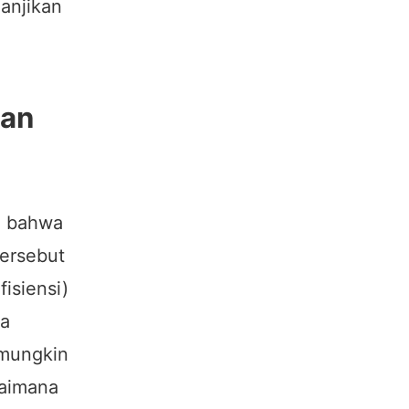
anjikan
dan
n bahwa
tersebut
isiensi)
ya
 mungkin
gaimana