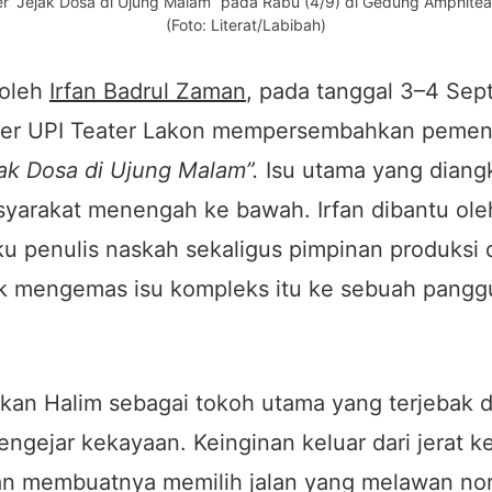
r “Jejak Dosa di Ujung Malam” pada Rabu (4/9) di Gedung Amphitea
(Foto: Literat/Labibah)
 oleh
Irfan Badrul Zaman
, pada tanggal 3–4 Se
ter UPI Teater Lakon mempersembahkan pemen
jak Dosa di Ujung Malam”.
Isu utama
yang diangk
yarakat menengah ke bawah. Irfan dibantu ol
u penulis naskah sekaligus pimpinan produksi
uk mengemas isu kompleks itu ke sebuah pang
.
ikan Halim sebagai tokoh utama yang terjebak 
ngejar kekayaan. Keinginan keluar dari jerat k
an membuatnya memilih jalan yang melawan n