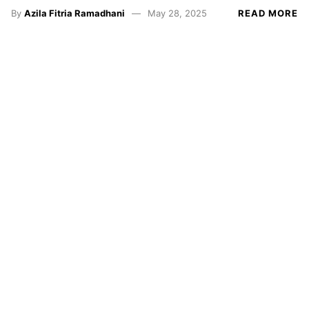
By
Azila Fitria Ramadhani
May 28, 2025
READ MORE
Resensi
Satrasia
Kampus
Alternatif
Photojournal
Sekretariat: Gedung Geugeut-Winda UPI Lantai 3
Ruang 96