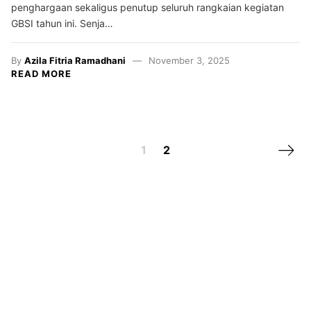
penghargaan sekaligus penutup seluruh rangkaian kegiatan
GBSI tahun ini. Senja…
By
Azila Fitria Ramadhani
November 3, 2025
READ MORE
Next 
1
2