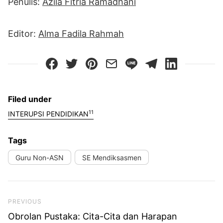
Penulis:
Azila Fitria Ramadhani
Editor:
Alma Fadila Rahmah
Filed under
11
INTERUPSI PENDIDIKAN
Tags
Guru Non-ASN
SE Mendiksasmen
Previous Post
PREVIOUS
Obrolan Pustaka: Cita-Cita dan Harapan