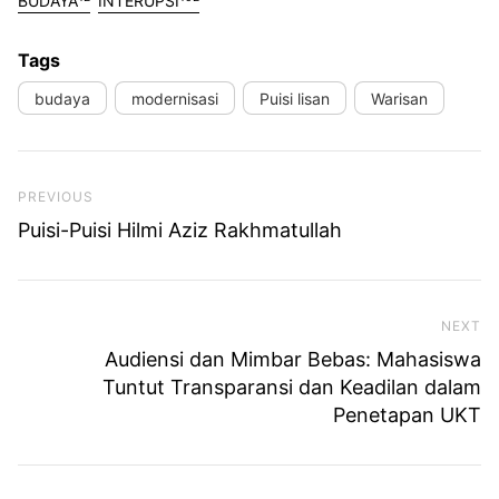
BUDAYA
INTERUPSI
Tags
budaya
modernisasi
Puisi lisan
Warisan
Previous Post
PREVIOUS
Puisi-Puisi Hilmi Aziz Rakhmatullah
NEXT
Ne
Audiensi dan Mimbar Bebas: Mahasiswa
Tuntut Transparansi dan Keadilan dalam
Penetapan UKT