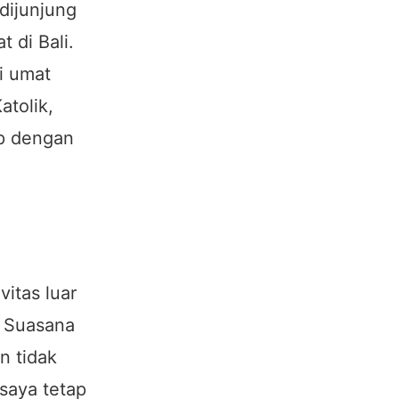
dijunjung
 di Bali.
i umat
atolik,
up dengan
vitas luar
n. Suasana
n tidak
 saya tetap