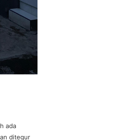
eh ada
kan ditegur