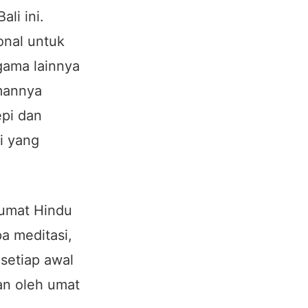
li ini.
onal untuk
gama lainnya
mannya
epi dan
i yang
 umat Hindu
pa meditasi,
setiap awal
an oleh umat