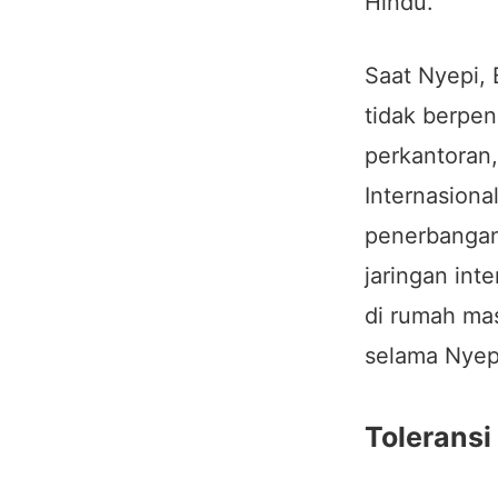
Hindu.
Saat Nyepi,
tidak berpen
perkantoran,
Internasiona
penerbangan 
jaringan int
di rumah ma
selama Nyep
Toleransi