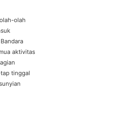
olah-olah
asuk
n Bandara
mua aktivitas
bagian
tap tinggal
sunyian