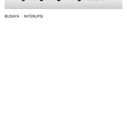
BUDAYA
INTERUPSI
Seni Reak di Terminal Ledeng, Wujud Rasa Syukur pada Alam
Semesta