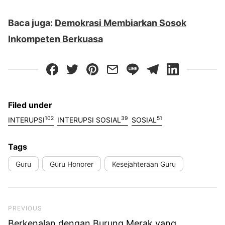
Baca juga:
Demokrasi Membiarkan Sosok
Inkompeten Berkuasa
Filed under
102
39
51
INTERUPSI
INTERUPSI SOSIAL
SOSIAL
Tags
Guru
Guru Honorer
Kesejahteraan Guru
Previous Post
PREVIOUS
Berkenalan dengan Burung Merak yang