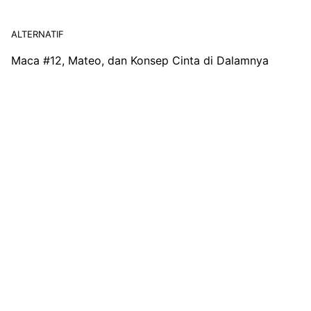
ALTERNATIF
Maca #12, Mateo, dan Konsep Cinta di Dalamnya
Resensi
Satrasia
Kampus
Alternatif
Photojournal