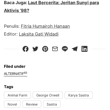
Baca Juga:
Laut Bercerita: Jeritan Sunyi para
Aktivis ‘98?
Penulis:
Fitria Humairoh Hanaan
Editor:
Laksita Gati Widadi
Filed under
83
ALTERNATIF
Tags
Animal Farm
George Orwell
Karya Sastra
Novel
Review
Sastra